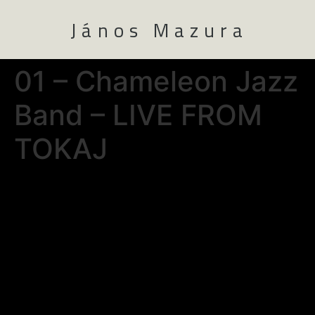
János Mazura
01 – Chameleon Jazz
Band – LIVE FROM
TOKAJ