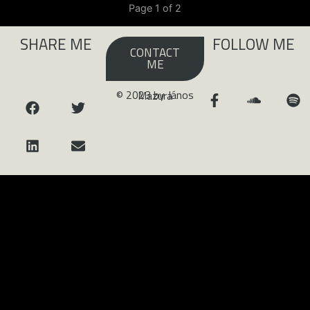
Page 1 of 2
SHARE ME
FOLLOW ME
CONTACT
ME
© 2023 by János Mazura