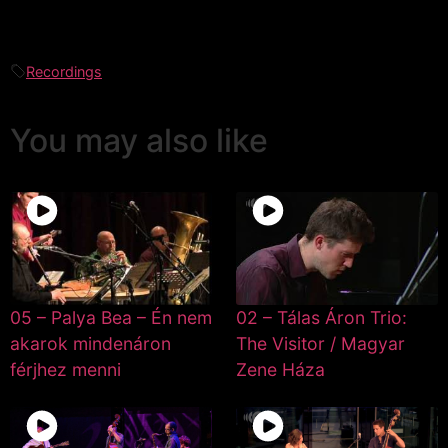
Recordings
You may also like
05 – Palya Bea – Én nem
02 – Tálas Áron Trio:
akarok mindenáron
The Visitor / Magyar
férjhez menni
Zene Háza