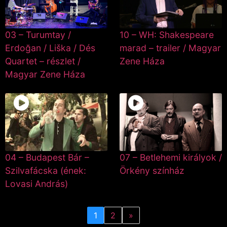
03 – Turumtay /
10 – WH: Shakespeare
Erdoğan / Liška / Dés
marad – trailer / Magyar
Quartet – részlet /
Zene Háza
Magyar Zene Háza
04 – Budapest Bár –
07 – Betlehemi királyok /
Szilvafácska (ének:
Örkény színház
Lovasi András)
1
2
»