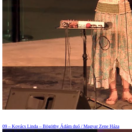
09 – Kovács Linda – Bögöthy Ádám duó / Magyar Zene Háza