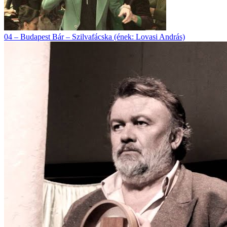
04 – Budapest Bár – Szilvafácska (ének: Lovasi András)