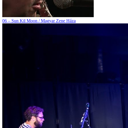
06 – Sun Kil Moon / Magyar Zene Háza