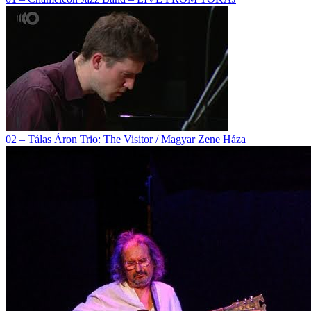
02 – Tálas Áron Trio: The Visitor / Magyar Zene Háza