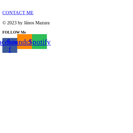
CONTACT ME
© 2023 by János Mazura
FOLLOW Me
acebook-
Soundcloud
Spotify
f