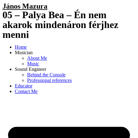
Skip
János Mazura
to
05 – Palya Bea – Én nem
content
akarok mindenáron férjhez
menni
Home
Musician
About Me
Music
Sound Engineer
Behind the Console
Professional references
Educator
Contact Me