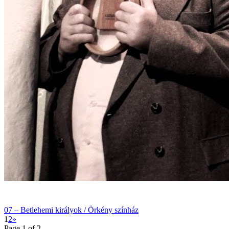
07 – Betlehemi királyok / Örkény színház
1
2
»
Page 1 of 2